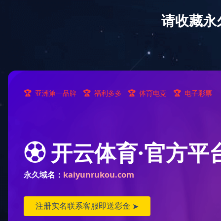
首页
安博(中国)
主营