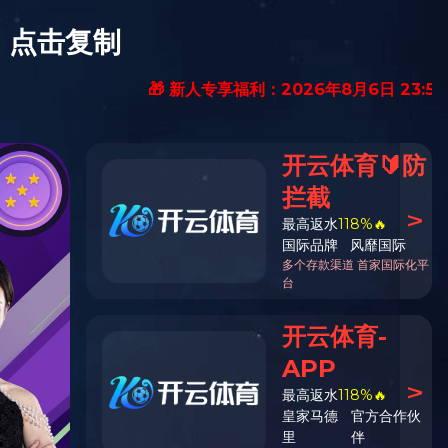
咨询电话
024-86673099
业文化
业务平台
联系我们