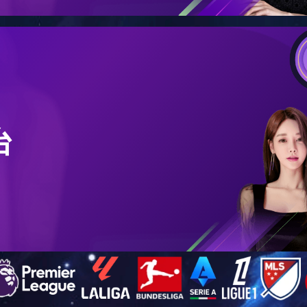
“2020年中国物流企业50强”
产业供应链——2020第七届中国储运发展高峰论坛在烟台隆重召开
》刊发中国诚通集团党委书记、董事长朱碧新署名文章
东数科赋能大宗商品领域的“秘籍”——京东数科数字大宗产业负责人兼中