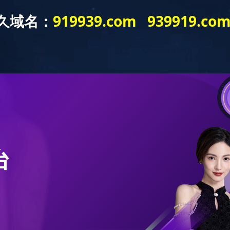
业务
安博真人网站
党建工作
企