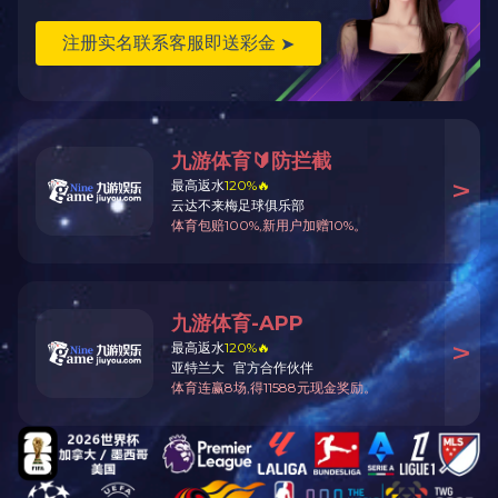
安博真人网站 / GSNEWS
有色有声｜公司管理团队分享一季度学习…
有色有声｜公司组织集团OA系统、智慧法…
有色有声丨公司召开第一季度经营例会
有色有声丨公司召开第一季度安全生产专…
024-86673099
版权所有：安博真人网站
技术支持：
沈阳云计算