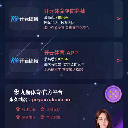
安博真人网站（以下简称中储东北有色），隶属于中国储运，始建于
1999年。依托中储全国物流...
党建工作 /HONOR