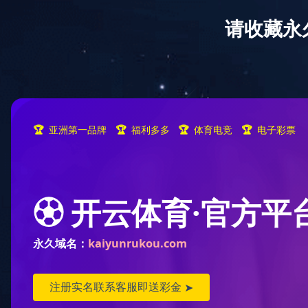
首页
安博(中国)
主营