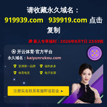
安博(中国) / ABOUT US