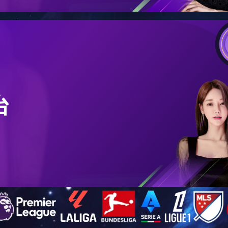
喜迎国庆
时间：2021-08-05 浏览次数：
19