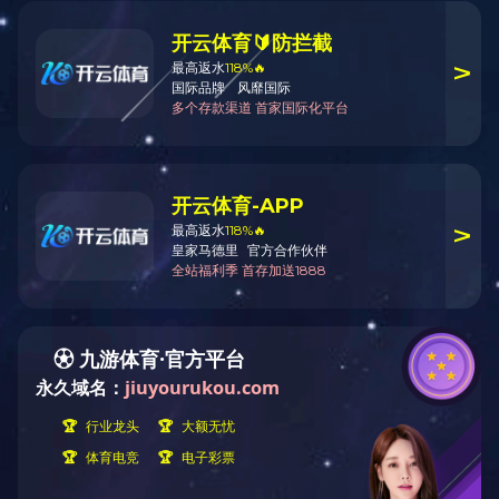
安博真人网站（以下简称中储东北有色），隶属于中国储运，始建于
1999年。依托中储全国物流...
党建工作 /HONOR