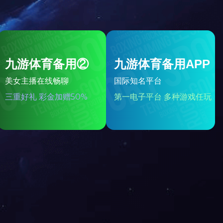
>>
查看详细
>>
合规培训
>>
查看详细
>>