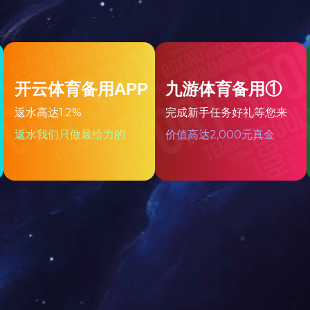
>>
查看详细
消防培训
>>
查看详细