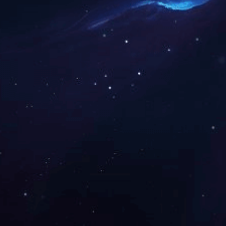
合规培训
查看详细