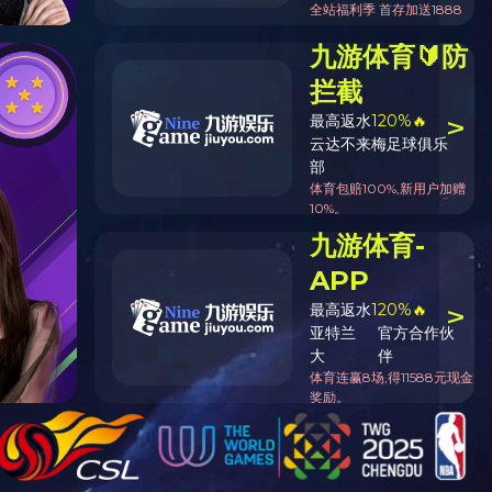
您当前位置：
首页
- 安博(中国)
袖章佩戴