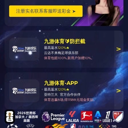
安博真人网站 / GSNEWS
有色有声｜公司管理团队分享一季度学习…
有色有声｜公司组织集团OA系统、智慧法…
有色有声丨公司召开第一季度经营例会
有色有声丨公司召开第一季度安全生产专…
024-86673099
版权所有：安博真人网站
技术支持：
沈阳云计算