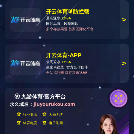
安博真人网站（以下简称中储东北有色），隶属于中国储运，始建于
1999年。依托中储全国物流...
党建工作 /HONOR