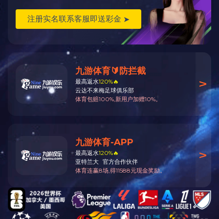
安博真人网站 / GSNEWS
有色有声｜公司管理团队分享一季度学习…
有色有声｜公司组织集团OA系统、智慧法…
有色有声丨公司召开第一季度经营例会
有色有声丨公司召开第一季度安全生产专…
024-86673099
版权所有：安博真人网站
技术支持：
沈阳云计算