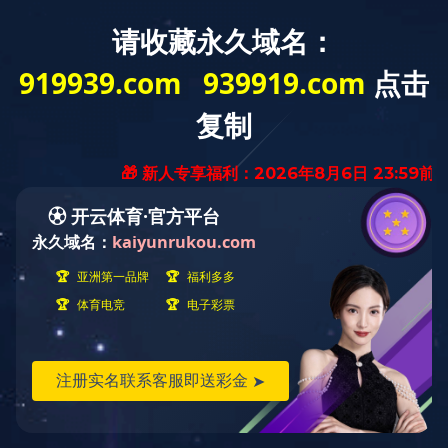
安博(中国) / ABOUT US