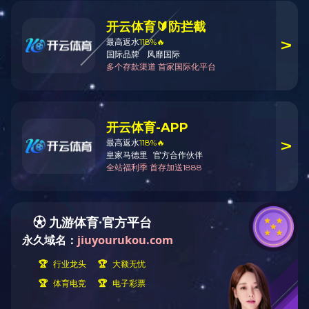
安博真人网站（以下简称中储东北有色），隶属于中国储运，始建于
1999年。依托中储全国物流...
党建工作 /HONOR