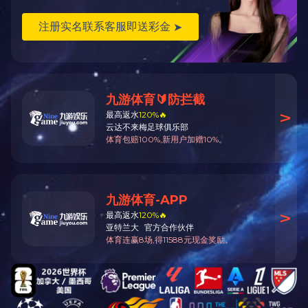
安博真人网站 / GSNEWS
有色有声｜公司管理团队分享一季度学习…
有色有声｜公司组织集团OA系统、智慧法…
有色有声丨公司召开第一季度经营例会
有色有声丨公司召开第一季度安全生产专…
024-86673099
版权所有：安博真人网站
技术支持：
沈阳云计算