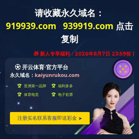
安博(中国) / ABOUT US