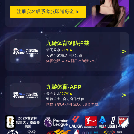
安博真人网站 / GSNEWS
有色有声｜公司管理团队分享一季度学习…
有色有声｜公司组织集团OA系统、智慧法…
有色有声丨公司召开第一季度经营例会
有色有声丨公司召开第一季度安全生产专…
024-86673099
版权所有：安博真人网站
技术支持：
沈阳云计算