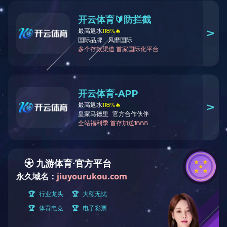
安博真人网站（以下简称中储东北有色），隶属于中国储运，始建于
1999年。依托中储全国物流...
党建工作 /HONOR