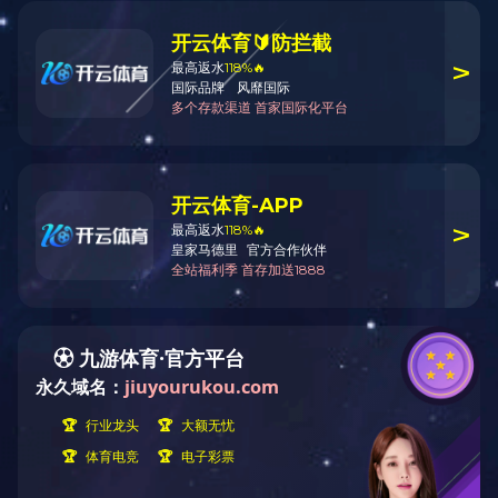
安博真人网站（以下简称中储东北有色），隶属于中国储运，始建于
1999年。依托中储全国物流...
党建工作 /HONOR