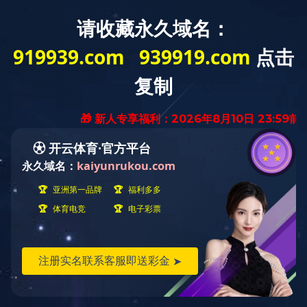
安博(中国) / ABOUT US