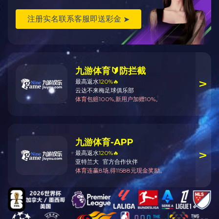
安博真人网站 / GSNEWS
有色有声｜公司管理团队分享一季度学习…
有色有声｜公司组织集团OA系统、智慧法…
有色有声丨公司召开第一季度经营例会
有色有声丨公司召开第一季度安全生产专…
024-86673099
版权所有：安博真人网站
技术支持：
沈阳云计算