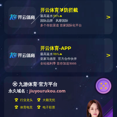
安博真人网站（以下简称中储东北有色），隶属于中国储运，始建于
1999年。依托中储全国物流...
党建工作 /HONOR