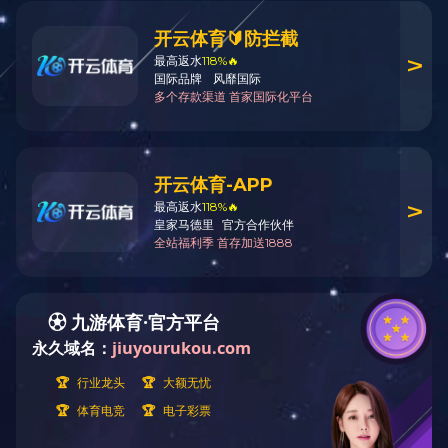
安博真人网站（以下简称中储东北有色），隶属于中国储运，始建于
1999年。依托中储全国物流...
党建工作 /HONOR