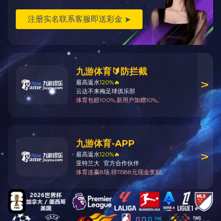
安博真人网站 / GSNEWS
有色有声｜公司管理团队分享一季度学习…
有色有声｜公司组织集团OA系统、智慧法…
有色有声丨公司召开第一季度经营例会
有色有声丨公司召开第一季度安全生产专…
024-86673099
版权所有：安博真人网站
技术支持：
沈阳云计算