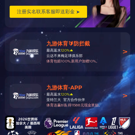
安博真人网站 / GSNEWS
有色有声｜公司管理团队分享一季度学习…
有色有声｜公司组织集团OA系统、智慧法…
有色有声丨公司召开第一季度经营例会
有色有声丨公司召开第一季度安全生产专…
024-86673099
版权所有：安博真人网站
技术支持：
沈阳云计算