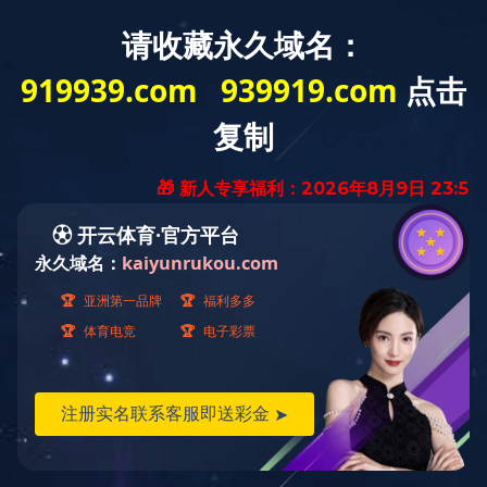
安博(中国) / ABOUT US