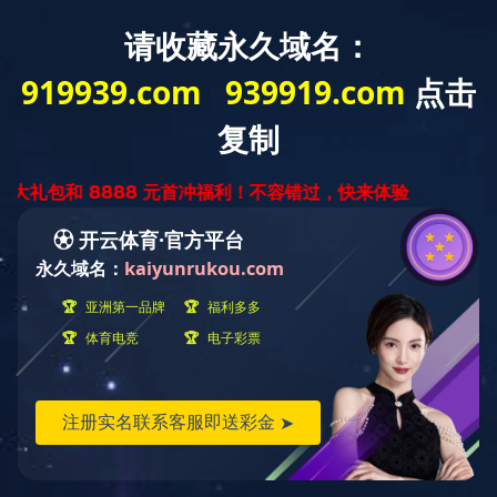
安博(中国) / ABOUT US