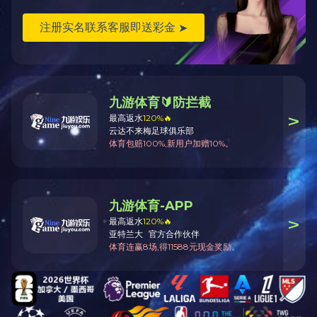
安博真人网站 / GSNEWS
有色有声｜公司管理团队分享一季度学习…
有色有声｜公司组织集团OA系统、智慧法…
有色有声丨公司召开第一季度经营例会
有色有声丨公司召开第一季度安全生产专…
024-86673099
版权所有：安博真人网站
技术支持：
沈阳云计算