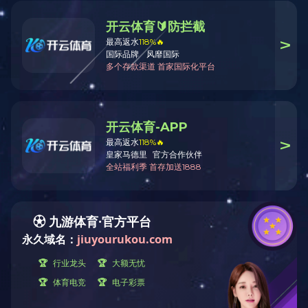
安博真人网站（以下简称中储东北有色），隶属于中国储运，始建于
1999年。依托中储全国物流...
党建工作 /HONOR