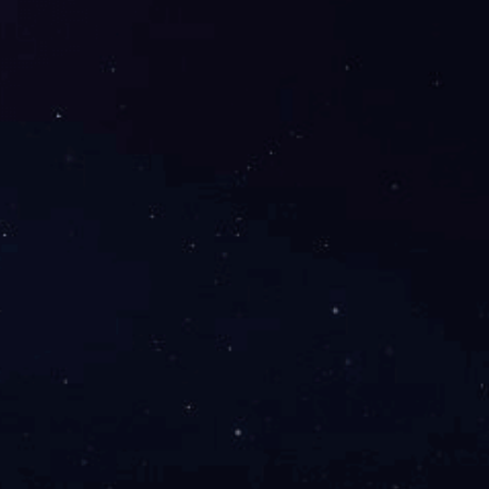
博·体育（中国）官方网站
|
开云（中国）Kaiyun·官方网站
|