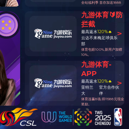
您当前位置：
首页
- 安博(中国)
33次