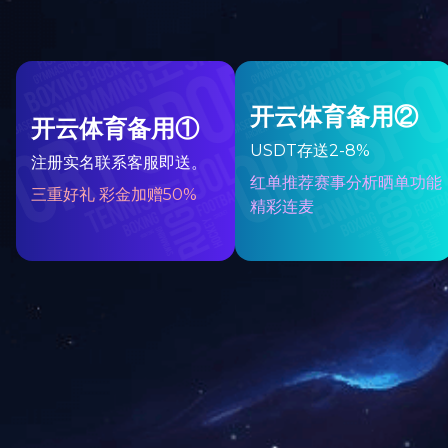
总经理致辞
环境展示
员工风采