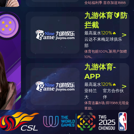
您当前位置：
首页
- 安博(中国)
证
06次