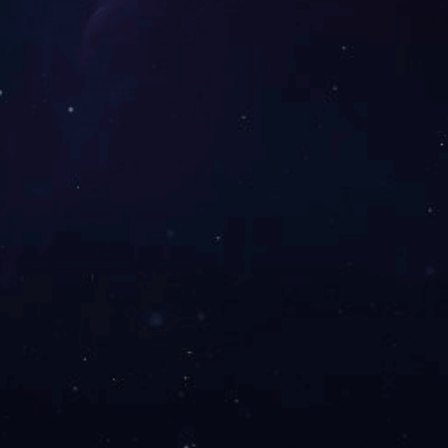
O9001体系认证
10年守合同重信用企业
公司地址：沈阳市皇姑区文储路8号
版权所有：安博真人网站
备案号：
辽ICP备08006332号-1
技术支持：
沈阳云计算
）有限公司
|
九游·体育·九游官方网站
|
安博app最新版下载
|
安博体育
|
安