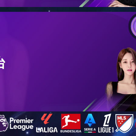
道路运输经营许可
时间：2021-11-01 浏览次数：
3