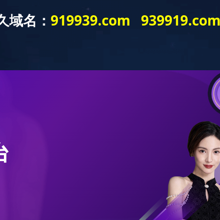
业务
安博真人网站
党建工作
企