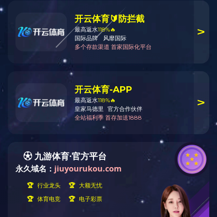
安博真人网站（以下简称中储东北有色），隶属于中国储运，始建于
1999年。依托中储全国物流...
党建工作 /HONOR